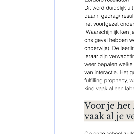
Dit werd duidelijk u
daarin gedrag/ resul
het voortgezet onder
 Waarschijnlijk ken je het wel, de overdracht van leerlingen aan het einde van het jaar. In 
ons geval hebben we
onderwijs). De leerl
leraar zijn verwachti
weer bepalen welke l
van interactie. Het g
fulfilling prophecy, 
kind vaak al een lab
Voor je het
vaak al je 
Op onze school zulle