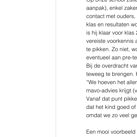
aanpak), enkel zaken
contact met ouders,
klas en resultaten w
is hij klaar voor kla
vereiste voorkennis a
te pikken. Zo niet, w
eventueel aan pre-te
Bij de overdracht va
teweeg te brengen. H
“We hoeven het allem
mavo-advies krijgt (
Vanaf dat punt pikk
dat het kind goed of 
omdat we zo veel gev
Een mooi voorbeeld i