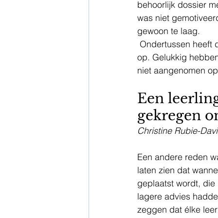
behoorlijk dossier m
was niet gemotiveerd
gewoon te laag.  
 Ondertussen heeft die jongen hele mooie resultaten en valt zijn gedrag in de klas écht niet 
op. Gelukkig hebben 
niet aangenomen op 
Een leerlin
gekregen om
Christine Rubie-Dav
Een andere reden waa
laten zien dat wanne
geplaatst wordt, die 
lagere advies hadden
zeggen dat élke leer