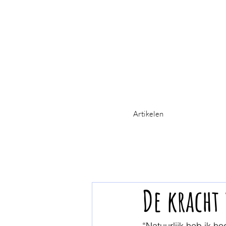
Artikelen
De kracht
“Natuurlijk heb ik ho