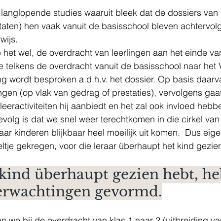
it langlopende studies waaruit bleek dat de dossiers van
taten) hen vaak vanuit de basisschool bleven achtervolge
wijs.
 telkens de overdracht vanuit de basisschool naar het 
ing wordt besproken a.d.h.v. het dossier. Op basis daar
ngen (op vlak van gedrag of prestaties), vervolgens gaat
eeractiviteiten hij aanbiedt en het zal ook invloed hebb
evolg is dat we snel weer terechtkomen in die cirkel van 
waar kinderen blijkbaar heel moeilijk uit komen.  Dus eigen
eltje gekregen, voor die leraar überhaupt het kind gezien
 kind überhaupt gezien hebt, heb
verwachtingen gevormd.
n we bij de overdracht van klas 1 naar 2 (uitbreiding v