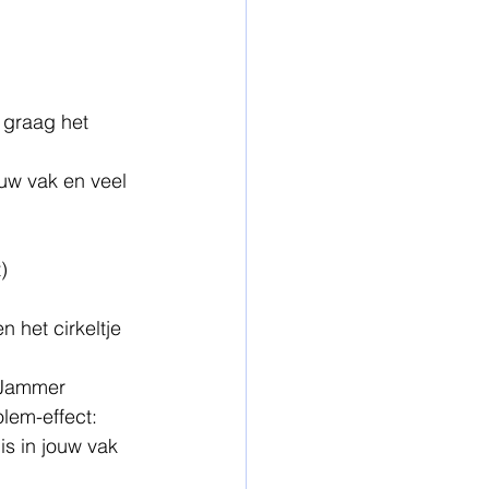
k graag het 
ouw vak en veel 
 
) 
 het cirkeltje 
. Jammer 
lem-effect: 
is in jouw vak 