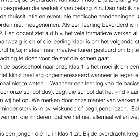
 bespreken die werkelijk van belang zijn. Dan heb ik he
 de thuissituatie en eventuele medische aandoeningen. 
orden niet meegenomen. Als een leerling bevorderd is na
s 2. Een docent ziet a.d.h.v. het vele formatieve werken al
anwezig is en of die leerling klaar is om het volgende st
ordt hij/zij meteen naar maatwerkuren gestuurd om bij te
aching te doen voor de stof die komen gaat.  
n de basisschool naar onze klas 1 is het moeilijk om ee
et klinkt heel erg ongeïnteresseerd wanneer je tegen e
aal niet te weten”.  Wanneer een leerling van de basis
voor onze school dus), zegt die school dat het kind klaar
en wij het op. We merken door onze manier van werken 
minder sterk is in bv. wiskunde of begrijpend lezen.  Echt
en om die kinderen, dat we het niet allemaal willen wete
s een jongen die nu in klas 1 zit. Bij de overdracht kre