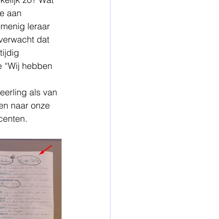
e aan 
menig leraar 
 verwacht dat 
ijdig 
ze “Wij hebben 
erling als van 
ken naar onze 
centen. 