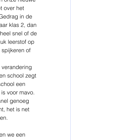
t over het 
Gedrag in de 
ar klas 2, dan 
 heel snel of de 
uk leerstof op 
 spijkeren of 
n verandering 
en school zegt 
school een 
 is voor mavo. 
snel genoeg 
, het is net 
n.   
gen we een 