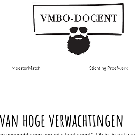
MeesterMatch
Stichting Proefwerk
 van hoge verwachtingen
ge verwachtingen van mijn leerlingen!”  Oh ja, is dat wer