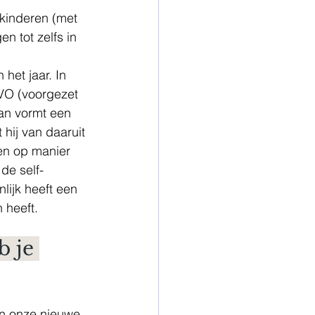
 kinderen (met 
n tot zelfs in 
VO (voorgezet 
van vormt een 
 hij van daaruit 
en op manier 
de self-
lijk heeft een 
 heeft.
 je 
an onze nieuwe 