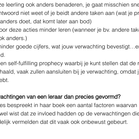
ze leerling ook anders benaderen, je gaat misschien sn
antwoord niet weet of je beidt andere taken aan (wat je p
anders doet, dat komt later aan bod) 
door deze acties minder leren (wanneer je bv. andere tak
ok anders.) 
 minder goede cijfers, wat jouw verwachting bevestigt…en
d. 
en self-fulfilling prophecy waarbij je kunt stellen dat de 
haald, vaak zullen aansluiten bij je verwachting, omdat j
bt.  
chtingen van een leraar dan precies gevormd? 
es bespreekt in haar boek een aantal factoren waarvan ik
el wist dat ze invloed hadden op de verwachtingen die 
idelijk vermelden dat dit vaak ook onbewust gebeurt.  