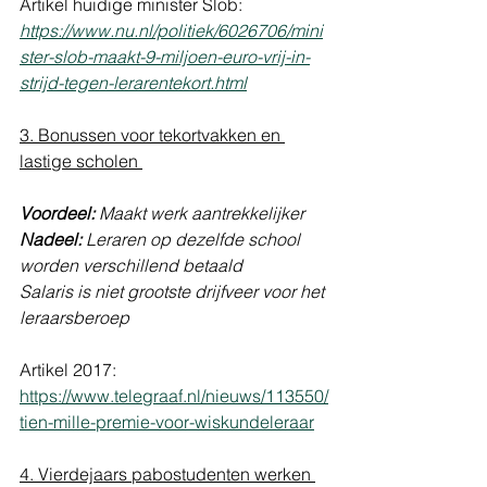
Artikel huidige minister Slob: 
https://www.nu.nl/politiek/6026706/mini
ster-slob-maakt-9-miljoen-euro-vrij-in-
strijd-tegen-lerarentekort.html
3. Bonussen voor tekortvakken en 
lastige scholen 
Voordeel:
 Maakt werk aantrekkelijker 
Nadeel: 
Leraren op dezelfde school 
worden verschillend betaald
Salaris is niet grootste drijfveer voor het 
leraarsberoep
Artikel 2017: 
https://www.telegraaf.nl/nieuws/113550/
tien-mille-premie-voor-wiskundeleraar
4. Vierdejaars pabostudenten werken 