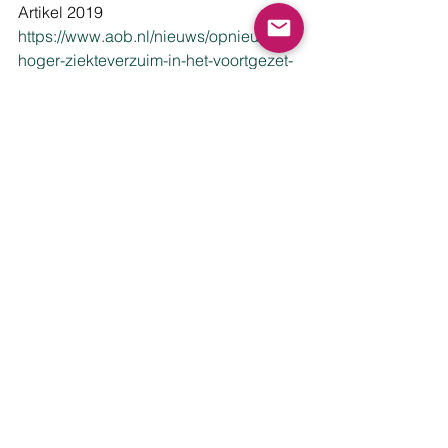
Artikel 2019 
https://www.aob.nl/nieuws/opnieuw-
hoger-ziekteverzuim-in-het-voortgezet-
onderwijs/
Artikel 2019 
https://www.aob.nl/nieuws/klein-deel-
werkloze-leraren-kan-terug-voor-de-
klas/
12. Werkuren deeltijders uitbreiden
Voordeel:
Korte termijn effect
Nadeel:
Effect beperkt 
Artikel 2019 
https://www.trouw.nl/opinie/iedereen-
fulltime-aan-het-werk-en-het-
lerarentekort-is-opgelost~b7f9e124/