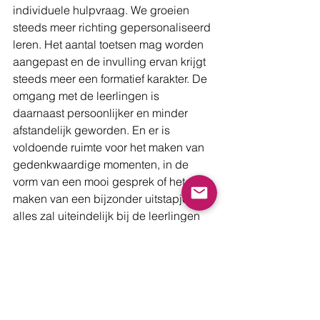
individuele hulpvraag. We groeien 
steeds meer richting gepersonaliseerd 
leren. Het aantal toetsen mag worden 
aangepast en de invulling ervan krijgt 
steeds meer een formatief karakter. De 
omgang met de leerlingen is 
daarnaast persoonlijker en minder 
afstandelijk geworden. En er is 
voldoende ruimte voor het maken van 
gedenkwaardige momenten, in de 
vorm van een mooi gesprek of het 
maken van een bijzonder uitstapje. Dit 
alles zal uiteindelijk bij de leerlingen 
zorgen voor een memorabele 
(school)periode, waarvan, hopelijk, 
voornamelijk de persoonlijke 
geluksmomenten en ervaringen de 
statistieken zullen overheersen. Want, 
het gaat immers niet alleen maar om 