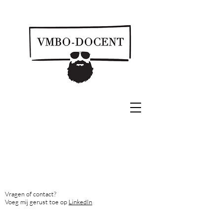
Vragen of contact? ​
Voeg mij gerust toe op
LinkedIn